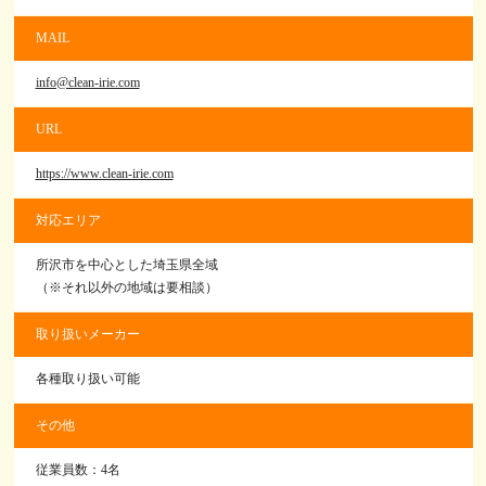
MAIL
info@clean-irie.com
URL
https://www.clean-irie.com
対応エリア
所沢市を中心とした埼玉県全域
（※それ以外の地域は要相談）
取り扱いメーカー
各種取り扱い可能
その他
従業員数：4名