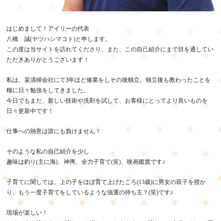
はじめまして！アイリーの代表
八橋 誠(ヤツハシマコト)と申します。
この度は当サイトを訪れてくださり、また、この自己紹介にまで目を通してい
ただきありがとうございます！
私は、某清掃会社にて3年ほど修業をしその後独立。独立後も教わったことを
糧に日々勉強をしてきました。
今日でもまだ、新しい技術や洗剤を試して、お客様にとってより良いものを
日々更新中です！
仕事への熱意は誰にも負けません！
そのような私の自己紹介を少し
趣味は釣り(主に海)、神輿、全力子育て(笑)、映画鑑賞です♪
子育てに関しては、上の子をほぼ育て上げたころ(13歳)に男女の双子を授か
り、もう一度子育てをしているような強運の持ち主？(笑)です♪
現場が楽しい！